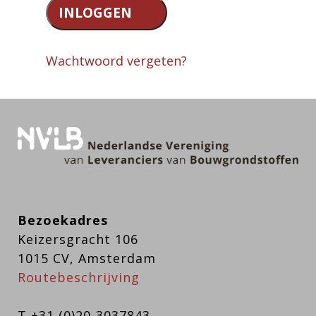
Wachtwoord vergeten?
Bezoekadres
Keizersgracht 106
1015 CV, Amsterdam
Routebeschrijving
T +31 (0)20-3037843